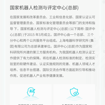
国家机器人检测与评定中心(总部)
在国家发展和改革委员会、工业和信息化部、国家认证认可
监督管理委员会、国家标准化管理委员会等部门的支持和指
导 下，国家机器人检测与评定中心(总部) (以下简称: 国评中
心(总部) )于2015 年3月成立。国评中心由一个总部、 三个
分中心和两个公共服务平台组成。上海电器科学研究所 (集
团)有限公司为总部承建单位。国评中心(总部)作为国家和
科研院所共建的第三方服务机构，为我国机器人检测认证工
作提供了有力的保障。将在机器人检测标准的制定、检测实
验室的软硬件建设、认证实施规则的完善、机器人领域人才
培养、信息平台搭建、国际交流合作等方面起到引导和推动
作用，促进机器人产业有序健康发展。