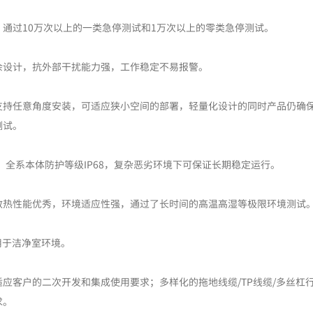
通过10万次以上的一类急停测试和1万次以上的零类急停测试。
余设计，抗外部干扰能力强，工作稳定不易报警。
支持任意角度安装，可适应狭小空间的部署，轻量化设计的同时产品仍确
测试。
人，全系本体防护等级IP68，复杂恶劣环境下可保证长期稳定运行。
散热性能优秀，环境适应性强，通过了长时间的高温高湿等极限环境测试
适用于洁净室环境。
应客户的二次开发和集成使用要求；多样化的拖地线缆/TP线缆/多丝杠
求。