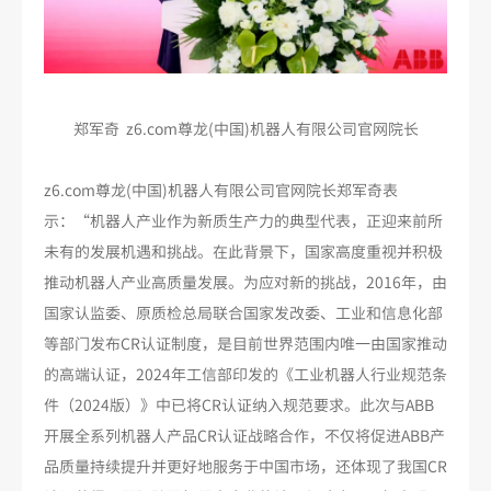
郑军奇 z6.com尊龙(中国)机器人有限公司官网院长
z6.com尊龙(中国)机器人有限公司官网院长郑军奇表
示：“机器人产业作为新质生产力的典型代表，正迎来前所
未有的发展机遇和挑战。在此背景下，国家高度重视并积极
推动机器人产业高质量发展。为应对新的挑战，2016年，由
国家认监委、原质检总局联合国家发改委、工业和信息化部
等部门发布CR认证制度，是目前世界范围内唯一由国家推动
的高端认证，2024年工信部印发的《工业机器人行业规范条
件（2024版）》中已将CR认证纳入规范要求。此次与ABB
开展全系列机器人产品CR认证战略合作，不仅将促进ABB产
品质量持续提升并更好地服务于中国市场，还体现了我国CR