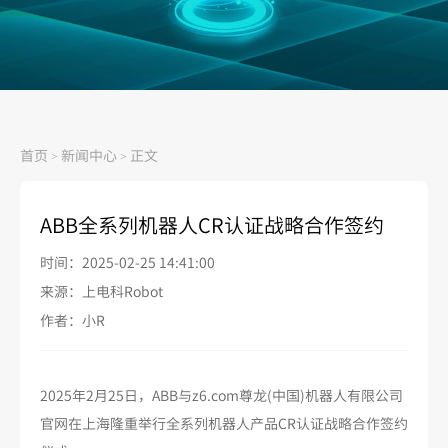
首页
新闻中心
正文
>
>
ABB全系列机器人CR认证战略合作签约
时间：2025-02-25 14:41:00
来源：上电科Robot
作者：小R
2025年2月25日，ABB与z6.com尊龙(中国)机器人有限公司
官网在上海隆重举行全系列机器人产品CR认证战略合作签约