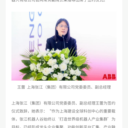
王蕾 上海张江（集团）有限公司党委委员、副总经理
上海张江（集团）有限公司党委委员、副总经理王蕾为签约
仪式致辞，她表示：“作为上海建设全球科创中心的重要载
体，张江机器人谷始终以‘打造世界级机器人产业集群’为
目标，已经形成龙头企业集聚、功能创新平台汇集、产业融