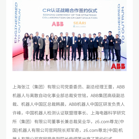
上海张江（集团）有限公司党委委员、副总经理王蕾，ABB
机器人与离散自动化事业部总裁安世铭，ABB集团高级副总
裁、机器人中国区总裁韩晨，ABB机器人中国区研发负责人
许峰，中国机器人检测认证联盟理事长、上海电器科学研究
所（集团）有限公司董事长兼总裁吴业华，z6.com尊龙(中
国)机器人有限公司官网院长郑军奇，z6.com尊龙(中国)机
器人有限公司官网常务副院长柴熠等出席了签约仪式。