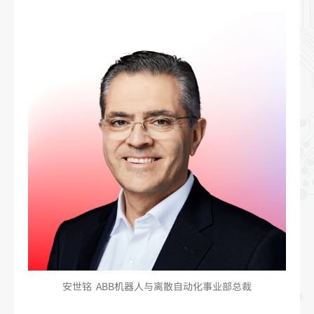
安世铭 ABB机器人与离散自动化事业部总裁