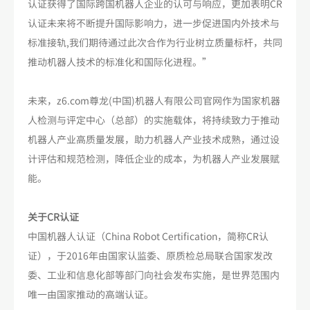
认证获得了国际跨国机器人企业的认可与响应，更加表明CR
认证未来将不断提升国际影响力，进一步促进国内外技术与
标准接轨,我们期待通过此次合作为行业树立质量标杆，共同
推动机器人技术的标准化和国际化进程。”
未来，z6.com尊龙(中国)机器人有限公司官网作为国家机器
人检测与评定中心（总部）的实施载体，将持续致力于推动
机器人产业高质量发展，助力机器人产业技术成熟，通过设
计评估和规范检测，降低企业的成本，为机器人产业发展赋
能。
关于CR认证
中国机器人认证（China Robot Certification，简称CR认
证），于2016年由国家认监委、原质检总局联合国家发改
委、工业和信息化部等部门向社会发布实施，是世界范围内
唯一由国家推动的高端认证。