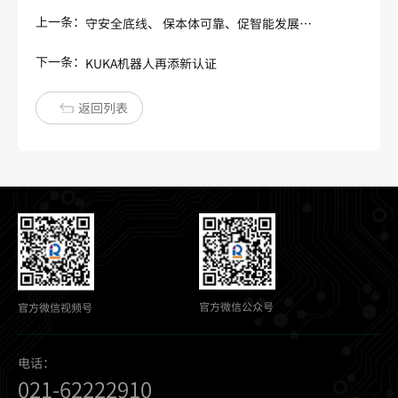
上一条：
守安全底线、 保本体可靠、促智能发展，全国人形机器人检测认证工作组会议顺利召开
下一条：
KUKA机器人再添新认证
返回列表
官方微信公众号
官方微信视频号
电话：
021-62222910