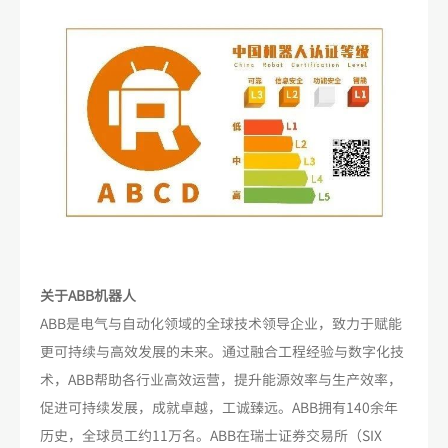
关于ABB机器人
ABB是电气与自动化领域的全球技术领导企业，致力于赋能
更可持续与高效发展的未来。通过融合工程经验与数字化技
术，ABB帮助各行业高效运营，提升能源效率与生产效率，
促进可持续发展，成就卓越，工诚臻远。ABB拥有140余年
历史，全球员工约11万名。ABB在瑞士证券交易所（SIX